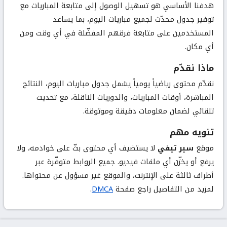
هدفنا الأساسي هو تسهيل الوصول إلى متابعة المباريات مع
توفير جدول محدّث لجميع مباريات اليوم، بما يساعد
المستخدمين على متابعة فرقهم المفضّلة في أي وقت ومن
أي مكان.
ماذا نقدّم
نقدّم محتوى رياضياً يومياً يشمل جدول مباريات اليوم، النتائج
المباشرة، أوقات المباريات، والدوريات الناقلة، مع تحديث
تلقائي لضمان معلومات دقيقة وموثوقة.
تنويه مهم
موقع
سير تيفي
لا يستضيف أي محتوى بثّ على خوادمه، ولا
يرفع أو يخزّن أي ملفات فيديو. جميع الروابط متوفّرة عبر
أطراف ثالثة على الإنترنت، والموقع غير مسؤول عن محتواها.
لمزيد من التفاصيل راجع صفحة
DMCA
.