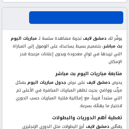
عن دمشق لايف لبث مباريات اليوم
يوفّر لك
دمشق لايف
تجربة مشاهدة سلسة لـ
مباريات اليوم
بث مباشر
، بتصميم بسيط يساعدك على الوصول إلى المباراة
التي تريدها في ثوانٍ معدودة وبدون إعلانات مزعجة قدر
الإمكان.
متابعة مباريات اليوم بث مباشر
يحرص
دمشق لايف
على عرض
جدول مباريات اليوم
بشكل
مرتّب وواضح، بحيث تظهر المباريات المباشرة في الأعلى ثم
التي ستبدأ قريباً، مع إمكانية فلترة المباريات حسب الدوري
لاختيار ما يهمّك بسرعة.
تغطية أهم الدوريات والبطولات
يغطّي
دمشق لايف
أبرز البطولات مثل الدوري الإنجليزي