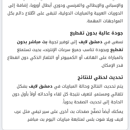
والإسباني والإيطالي والفرنسي ودوري أبطال أوروبا، إضافة إلى
الدوريات العربية والمباريات الدولية، لتبقى على اطّلاع دائم بكل
المواجهات المهمة.
جودة عالية بدون تقطيع
نسعى في
دمشق لايف
إلى توفير تجربة
بث مباشر بدون
تقطيع
وبجودة تناسب جميع سرعات الإنترنت، بحيث تستمتع
بالمباراة على الهاتف أو الكمبيوتر أو التلفاز الذكي دون انقطاع
قدر الإمكان.
تحديث لحظي للنتائج
يتم تحديث النتائج وحالة المباريات في
دمشق لايف
بشكل
تلقائي ومستمر، لتعرف نتيجة كل لقاء وأحداثه أولاً بأول دون
الحاجة إلى تحديث الصفحة يدوياً.
يمكنك أيضاً تصفّح صفحات بث أخرى على سير تيفي مثل
عرب
لايف
و
يلا شوت بلس
لمتابعة مباريات اليوم بث مباشر.