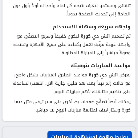
تلقائي ومستمر، لتعرف نتيجة كل لقاء وأحداثه أولاً بأول دون
الحاجة إلى تحديث الصفحة يدوياً.
واجهة سريعة وسهلة الاستخدام
تم تصميم
اتش دي كورة
ليكون خفيفاً وسريع التصفّح، مع
واجهة عربية مرتّبة تعمل بكفاءة على جميع الأجهزة وتمنحك
وصولاً مباشراً إلى المباراة المطلوبة.
مواعيد المباريات بتوقيتك
يعرض
اتش دي كورة
مواعيد انطلاق المباريات بشكل واضح،
مع حالات (لم تبدأ بعد، بعد قليل، جارية الآن، انتهت) تساعدك
على تنظيم متابعتك لأهم مباريات اليوم.
يمكنك أيضاً تصفّح صفحات بث أخرى على سير تيفي مثل
ديما
كورة
و
ستار لايف
لمتابعة مباريات اليوم بث مباشر.
روابط مهمة لمشاهدة المباريات