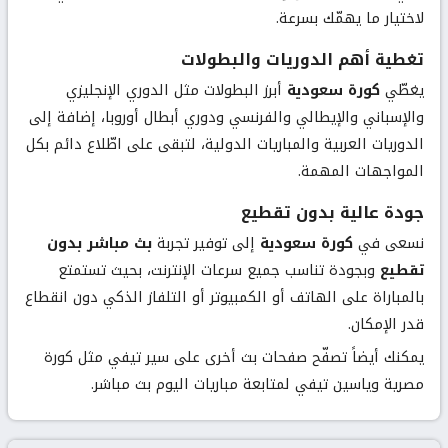
لاختيار ما يهمّك بسرعة.
تغطية أهم الدوريات والبطولات
يغطّي
كورة سعودية
أبرز البطولات مثل الدوري الإنجليزي
والإسباني والإيطالي والفرنسي ودوري أبطال أوروبا، إضافة إلى
الدوريات العربية والمباريات الدولية، لتبقى على اطّلاع دائم بكل
المواجهات المهمة.
جودة عالية بدون تقطيع
نسعى في
كورة سعودية
إلى توفير تجربة
بث مباشر بدون
تقطيع
وبجودة تناسب جميع سرعات الإنترنت، بحيث تستمتع
بالمباراة على الهاتف أو الكمبيوتر أو التلفاز الذكي دون انقطاع
قدر الإمكان.
يمكنك أيضاً تصفّح صفحات بث أخرى على سير تيفي مثل
كورة
مصرية
و
ياسين تيفي
لمتابعة مباريات اليوم بث مباشر.