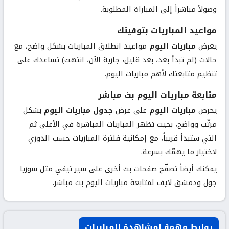
وصولاً مباشراً إلى المباراة المطلوبة.
مواعيد المباريات بتوقيتك
يعرض
مباريات اليوم
مواعيد انطلاق المباريات بشكل واضح، مع
حالات (لم تبدأ بعد، بعد قليل، جارية الآن، انتهت) تساعدك على
تنظيم متابعتك لأهم مباريات اليوم.
متابعة مباريات اليوم بث مباشر
يحرص
مباريات اليوم
على عرض
جدول مباريات اليوم
بشكل
مرتّب وواضح، بحيث تظهر المباريات المباشرة في الأعلى ثم
التي ستبدأ قريباً، مع إمكانية فلترة المباريات حسب الدوري
لاختيار ما يهمّك بسرعة.
يمكنك أيضاً تصفّح صفحات بث أخرى على سير تيفي مثل
سوريا
جول
و
دمشق لايف
لمتابعة مباريات اليوم بث مباشر.
روابط مهمة لمشاهدة المباريات