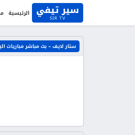
سير تيفي
الرئيسية
مب
SIR TV
ستار لايف – بث مباشر مباريات الي