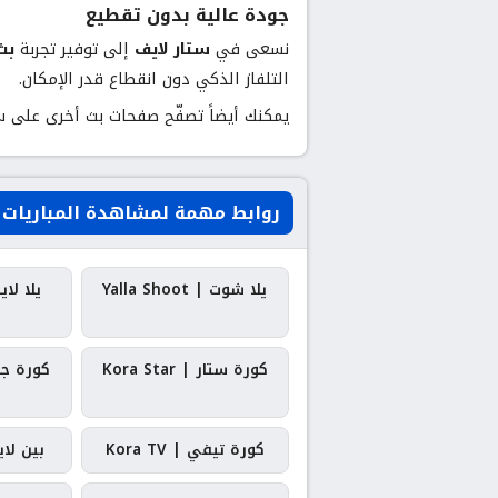
جودة عالية بدون تقطيع
نسعى في
ستار لايف
إلى توفير تجربة
بث
التلفاز الذكي دون انقطاع قدر الإمكان.
يمكنك أيضاً تصفّح صفحات بث أخرى على 
روابط مهمة لمشاهدة المباريات
يلا شوت | Yalla Shoot
يلا لايف | e
كورة ستار | Kora Star
كورة جول | l
كورة تيفي | Kora TV
بين لايف | 