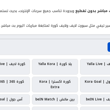
 مباشر بدون تقطيع
وبجودة تناسب جميع سرعات الإنترنت، بحيث تستمتع 
سير تيفي مثل
سبورت لايف
و
لايف كورة
لمتابعة مباريات اليوم بث مباشر.
Yalla Liv
يلا كورة | Yalla Kora
كورة لايف | Kora Live
Kora Goa
كورة اكسترا | Kora
كورة 365 | Kora 365
Extra
beIN Live
بين ماتش | beIN Match
أس جول | AS Goal