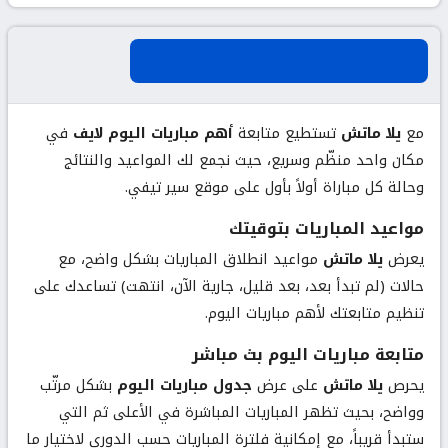
عن يلا ماتش لبث مباريات اليوم
مع
يلا ماتش
تستطيع متابعة
أهم مباريات اليوم لايف
في
مكان واحد منظّم وسريع، حيث نجمع لك المواعيد والنتائج
وحالة كل مباراة أولاً بأول على موقع سير تيفي.
مواعيد المباريات بتوقيتك
يعرض
يلا ماتش
مواعيد انطلاق المباريات بشكل واضح، مع
حالات (لم تبدأ بعد، بعد قليل، جارية الآن، انتهت) تساعدك على
تنظيم متابعتك لأهم مباريات اليوم.
متابعة مباريات اليوم بث مباشر
يحرص
يلا ماتش
على عرض
جدول مباريات اليوم
بشكل مرتّب
وواضح، بحيث تظهر المباريات المباشرة في الأعلى ثم التي
ستبدأ قريباً، مع إمكانية فلترة المباريات حسب الدوري لاختيار ما