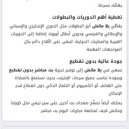
يهمّك بسرعة.
تغطية أهم الدوريات والبطولات
يغطّي
يلا ماتش
أبرز البطولات مثل الدوري الإنجليزي والإسباني
والإيطالي والفرنسي ودوري أبطال أوروبا، إضافة إلى الدوريات
العربية والمباريات الدولية، لتبقى على اطّلاع دائم بكل
المواجهات المهمة.
جودة عالية بدون تقطيع
نسعى في
يلا ماتش
إلى توفير تجربة
بث مباشر بدون تقطيع
وبجودة تناسب جميع سرعات الإنترنت، بحيث تستمتع بالمباراة
على الهاتف أو الكمبيوتر أو التلفاز الذكي دون انقطاع قدر
الإمكان.
يمكنك أيضاً تصفّح صفحات بث أخرى على سير تيفي مثل
كورتنا
و
ماتش لايف
لمتابعة مباريات اليوم بث مباشر.