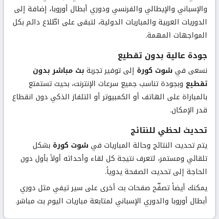
والإسباني والإيطالي والفرنسي ودوري أبطال أوروبا، إضافة إلى
الدوريات العربية والمباريات الدولية، لتبقى على اطّلاع دائم بكل
المواجهات المهمة.
جودة عالية بدون تقطيع
نسعى في
شوت كورة
إلى توفير تجربة
بث مباشر بدون
تقطيع
وبجودة تناسب جميع سرعات الإنترنت، بحيث تستمتع
بالمباراة على الهاتف أو الكمبيوتر أو التلفاز الذكي دون انقطاع
قدر الإمكان.
تحديث لحظي للنتائج
يتم تحديث النتائج وحالة المباريات في
شوت كورة
بشكل
تلقائي ومستمر، لتعرف نتيجة كل لقاء وأحداثه أولاً بأول دون
الحاجة إلى تحديث الصفحة يدوياً.
يمكنك أيضاً تصفّح صفحات بث أخرى على سير تيفي مثل
دوري
أبطال أوروبا
و
الدوري الإسباني
لمتابعة مباريات اليوم بث مباشر.