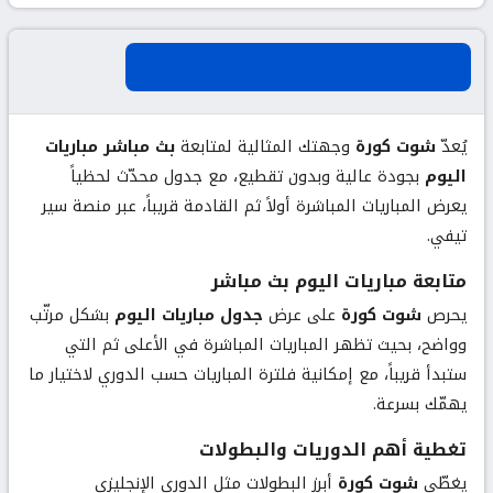
عن شوت كورة لبث مباريات اليوم
يُعدّ
شوت كورة
وجهتك المثالية لمتابعة
بث مباشر مباريات
اليوم
بجودة عالية وبدون تقطيع، مع جدول محدّث لحظياً
يعرض المباريات المباشرة أولاً ثم القادمة قريباً، عبر منصة سير
تيفي.
متابعة مباريات اليوم بث مباشر
يحرص
شوت كورة
على عرض
جدول مباريات اليوم
بشكل مرتّب
وواضح، بحيث تظهر المباريات المباشرة في الأعلى ثم التي
ستبدأ قريباً، مع إمكانية فلترة المباريات حسب الدوري لاختيار ما
يهمّك بسرعة.
تغطية أهم الدوريات والبطولات
يغطّي
شوت كورة
أبرز البطولات مثل الدوري الإنجليزي