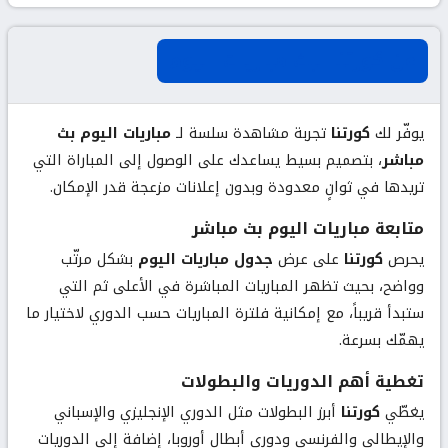
عن كورتنا لبث مباريات اليوم
يوفّر لك
كورتنا
تجربة مشاهدة سلسة لـ
مباريات اليوم بث
مباشر
، بتصميم بسيط يساعدك على الوصول إلى المباراة التي
تريدها في ثوانٍ معدودة وبدون إعلانات مزعجة قدر الإمكان.
متابعة مباريات اليوم بث مباشر
يحرص
كورتنا
على عرض
جدول مباريات اليوم
بشكل مرتّب
وواضح، بحيث تظهر المباريات المباشرة في الأعلى ثم التي
ستبدأ قريباً، مع إمكانية فلترة المباريات حسب الدوري لاختيار ما
يهمّك بسرعة.
تغطية أهم الدوريات والبطولات
يغطّي
كورتنا
أبرز البطولات مثل الدوري الإنجليزي والإسباني
والإيطالي والفرنسي ودوري أبطال أوروبا، إضافة إلى الدوريات