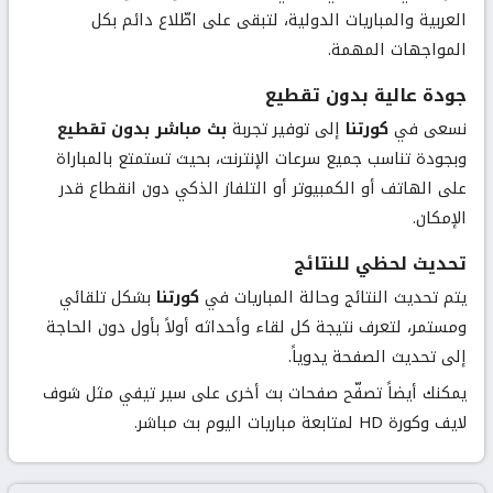
العربية والمباريات الدولية، لتبقى على اطّلاع دائم بكل
المواجهات المهمة.
جودة عالية بدون تقطيع
نسعى في
كورتنا
إلى توفير تجربة
بث مباشر بدون تقطيع
وبجودة تناسب جميع سرعات الإنترنت، بحيث تستمتع بالمباراة
على الهاتف أو الكمبيوتر أو التلفاز الذكي دون انقطاع قدر
الإمكان.
تحديث لحظي للنتائج
يتم تحديث النتائج وحالة المباريات في
كورتنا
بشكل تلقائي
ومستمر، لتعرف نتيجة كل لقاء وأحداثه أولاً بأول دون الحاجة
إلى تحديث الصفحة يدوياً.
يمكنك أيضاً تصفّح صفحات بث أخرى على سير تيفي مثل
شوف
لايف
و
كورة HD
لمتابعة مباريات اليوم بث مباشر.