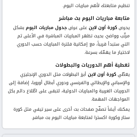
تنظيم متابعتك لأهم مباريات اليوم.
متابعة مباريات اليوم بث مباشر
يحرص
كورة أون لاين
على عرض
جدول مباريات اليوم
بشكل
مرتّب وواضح، بحيث تظهر المباريات المباشرة في الأعلى ثم
التي ستبدأ قريباً، مع إمكانية فلترة المباريات حسب الدوري
لاختيار ما يهمّك بسرعة.
تغطية أهم الدوريات والبطولات
يغطّي
كورة أون لاين
أبرز البطولات مثل الدوري الإنجليزي
والإسباني والإيطالي والفرنسي ودوري أبطال أوروبا، إضافة إلى
الدوريات العربية والمباريات الدولية، لتبقى على اطّلاع دائم بكل
المواجهات المهمة.
يمكنك أيضاً تصفّح صفحات بث أخرى على سير تيفي مثل
كورة
ستار
و
كورة اكسترا
لمتابعة مباريات اليوم بث مباشر.