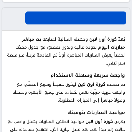
عن كورة أون لاين لبث مباريات اليوم
يُعدّ
كورة أون لاين
وجهتك المثالية لمتابعة
بث مباشر
مباريات اليوم
بجودة عالية وبدون تقطيع، مع جدول محدّث
لحظياً يعرض المباريات المباشرة أولاً ثم القادمة قريباً، عبر منصة
سير تيفي.
واجهة سريعة وسهلة الاستخدام
تم تصميم
كورة أون لاين
ليكون خفيفاً وسريع التصفّح، مع
واجهة عربية مرتّبة تعمل بكفاءة على جميع الأجهزة وتمنحك
وصولاً مباشراً إلى المباراة المطلوبة.
مواعيد المباريات بتوقيتك
يعرض
كورة أون لاين
مواعيد انطلاق المباريات بشكل واضح، مع
حالات (لم تبدأ بعد، بعد قليل، جارية الآن، انتهت) تساعدك على