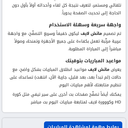
تلقائي ومستمر، لتعرف نتيجة كل لقاء وأحداثه أولاً بأول دون
الحاجة إلى تحديث الصفحة يدوياً.
واجهة سريعة وسهلة الاستخدام
تم تصميم
ماتش لايف
ليكون خفيفاً وسريع التصفّح، مع واجهة
عربية مرتّبة تعمل بكفاءة على جميع الأجهزة وتمنحك وصولاً
مباشراً إلى المباراة المطلوبة.
مواعيد المباريات بتوقيتك
يعرض
ماتش لايف
مواعيد انطلاق المباريات بشكل واضح، مع
حالات (لم تبدأ بعد، بعد قليل، جارية الآن، انتهت) تساعدك على
تنظيم متابعتك لأهم مباريات اليوم.
يمكنك أيضاً تصفّح صفحات بث أخرى على سير تيفي مثل
كورة
HD
و
كووورة لايف
لمتابعة مباريات اليوم بث مباشر.
روابط مهمة لمشاهدة المباريات