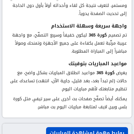
ومستمر، لتعرف نتيجة كل لقاء وأحداثه أولاً بأول دون الحاجة
إلى تحديث الصفحة يدوياً.
واجهة سريعة وسهلة الاستخدام
تم تصميم
كورة 365
ليكون خفيفاً وسريع التصفّح، مع واجهة
عربية مرتّبة تعمل بكفاءة على جميع الأجهزة وتمنحك وصولاً
مباشراً إلى المباراة المطلوبة.
مواعيد المباريات بتوقيتك
يعرض
كورة 365
مواعيد انطلاق المباريات بشكل واضح، مع
حالات (لم تبدأ بعد، بعد قليل، جارية الآن، انتهت) تساعدك على
تنظيم متابعتك لأهم مباريات اليوم.
يمكنك أيضاً تصفّح صفحات بث أخرى على سير تيفي مثل
كورة
بلس
و
بين لايف
لمتابعة مباريات اليوم بث مباشر.
روابط مهمة لمشاهدة المباريات