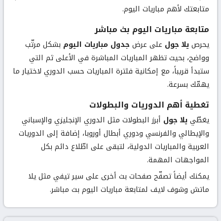
متابعتك لأهم مباريات اليوم.
متابعة مباريات اليوم بث مباشر
يحرص
يلا جول
على عرض
جدول مباريات اليوم
بشكل مرتّب
وواضح، بحيث تظهر المباريات المباشرة في الأعلى ثم التي
ستبدأ قريباً، مع إمكانية فلترة المباريات حسب الدوري لاختيار ما
يهمّك بسرعة.
تغطية أهم الدوريات والبطولات
يغطّي
يلا جول
أبرز البطولات مثل الدوري الإنجليزي والإسباني
والإيطالي والفرنسي ودوري أبطال أوروبا، إضافة إلى الدوريات
العربية والمباريات الدولية، لتبقى على اطّلاع دائم بكل
المواجهات المهمة.
يمكنك أيضاً تصفّح صفحات بث أخرى على سير تيفي مثل
يلا
ماتش
و
شوف لايف
لمتابعة مباريات اليوم بث مباشر.