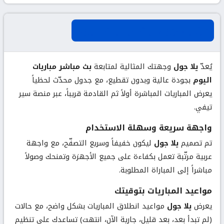
عن يلا جول لبث مباريات اليوم
يُعدّ
يلا جول
وجهتك المثالية لمتابعة
بث مباشر مباريات
اليوم
بجودة عالية وبدون تقطيع، مع جدول محدّث لحظياً
يعرض المباريات المباشرة أولاً ثم القادمة قريباً، عبر منصة سير
تيفي.
واجهة سريعة وسهلة الاستخدام
تم تصميم
يلا جول
ليكون خفيفاً وسريع التصفّح، مع واجهة
عربية مرتّبة تعمل بكفاءة على جميع الأجهزة وتمنحك وصولاً
مباشراً إلى المباراة المطلوبة.
مواعيد المباريات بتوقيتك
يعرض
يلا جول
مواعيد انطلاق المباريات بشكل واضح، مع حالات
(لم تبدأ بعد، بعد قليل، جارية الآن، انتهت) تساعدك على تنظيم