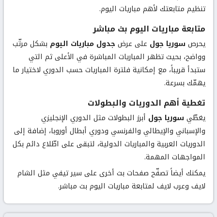
تنظيم متابعتك لأهم مباريات اليوم.
متابعة مباريات اليوم بث مباشر
يحرص
سوريا جول
على عرض
جدول مباريات اليوم
بشكل مرتّب
وواضح، بحيث تظهر المباريات المباشرة في الأعلى ثم التي
ستبدأ قريباً، مع إمكانية فلترة المباريات حسب الدوري لاختيار ما
يهمّك بسرعة.
تغطية أهم الدوريات والبطولات
يغطّي
سوريا جول
أبرز البطولات مثل الدوري الإنجليزي
والإسباني والإيطالي والفرنسي ودوري أبطال أوروبا، إضافة إلى
الدوريات العربية والمباريات الدولية، لتبقى على اطّلاع دائم بكل
المواجهات المهمة.
يمكنك أيضاً تصفّح صفحات بث أخرى على سير تيفي مثل
الشام
لايف
و
عرب لايف
لمتابعة مباريات اليوم بث مباشر.