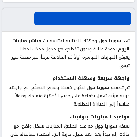
عن سوريا جول لبث مباريات اليوم
يُعدّ
سوريا جول
وجهتك المثالية لمتابعة
بث مباشر مباريات
اليوم
بجودة عالية وبدون تقطيع، مع جدول محدّث لحظياً
يعرض المباريات المباشرة أولاً ثم القادمة قريباً، عبر منصة سير
تيفي.
واجهة سريعة وسهلة الاستخدام
تم تصميم
سوريا جول
ليكون خفيفاً وسريع التصفّح، مع واجهة
عربية مرتّبة تعمل بكفاءة على جميع الأجهزة وتمنحك وصولاً
مباشراً إلى المباراة المطلوبة.
مواعيد المباريات بتوقيتك
يعرض
سوريا جول
مواعيد انطلاق المباريات بشكل واضح، مع
حالات (لم تبدأ بعد، بعد قليل، جارية الآن، انتهت) تساعدك على