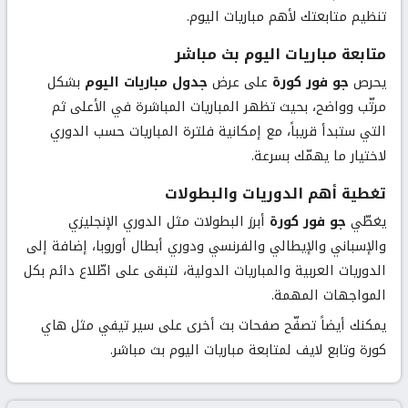
تنظيم متابعتك لأهم مباريات اليوم.
متابعة مباريات اليوم بث مباشر
يحرص
جو فور كورة
على عرض
جدول مباريات اليوم
بشكل
مرتّب وواضح، بحيث تظهر المباريات المباشرة في الأعلى ثم
التي ستبدأ قريباً، مع إمكانية فلترة المباريات حسب الدوري
لاختيار ما يهمّك بسرعة.
تغطية أهم الدوريات والبطولات
يغطّي
جو فور كورة
أبرز البطولات مثل الدوري الإنجليزي
والإسباني والإيطالي والفرنسي ودوري أبطال أوروبا، إضافة إلى
الدوريات العربية والمباريات الدولية، لتبقى على اطّلاع دائم بكل
المواجهات المهمة.
يمكنك أيضاً تصفّح صفحات بث أخرى على سير تيفي مثل
هاي
كورة
و
تابع لايف
لمتابعة مباريات اليوم بث مباشر.