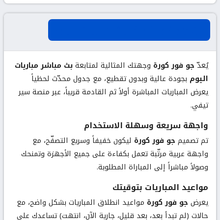
عن جو فور كورة لبث مباريات اليوم
يُعدّ
جو فور كورة
وجهتك المثالية لمتابعة
بث مباشر مباريات
اليوم
بجودة عالية وبدون تقطيع، مع جدول محدّث لحظياً
يعرض المباريات المباشرة أولاً ثم القادمة قريباً، عبر منصة سير
تيفي.
واجهة سريعة وسهلة الاستخدام
تم تصميم
جو فور كورة
ليكون خفيفاً وسريع التصفّح، مع
واجهة عربية مرتّبة تعمل بكفاءة على جميع الأجهزة وتمنحك
وصولاً مباشراً إلى المباراة المطلوبة.
مواعيد المباريات بتوقيتك
يعرض
جو فور كورة
مواعيد انطلاق المباريات بشكل واضح، مع
حالات (لم تبدأ بعد، بعد قليل، جارية الآن، انتهت) تساعدك على