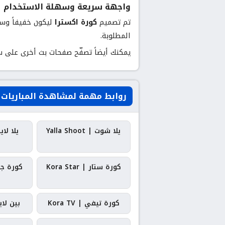
واجهة سريعة وسهلة الاستخدام
تم تصميم
كورة اكسترا
ليكون خفيفاً وسري
المطلوبة.
يمكنك أيضاً تصفّح صفحات بث أخرى على 
روابط مهمة لمشاهدة المباريات
يلا شوت | Yalla Shoot
يلا لايف | e
كورة ستار | Kora Star
كورة جول | l
كورة تيفي | Kora TV
بين لايف | 