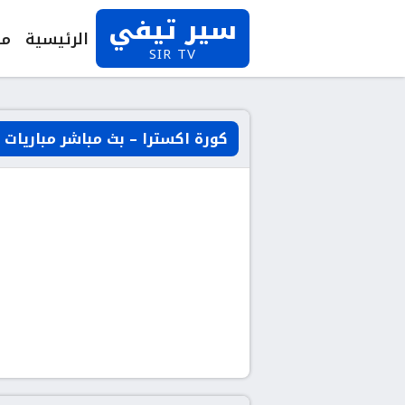
سير تيفي
الرئيسية
مب
SIR TV
كورة اكسترا – بث مباشر مباريات ا