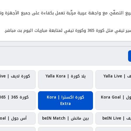
ع التصفّح، مع واجهة عربية مرتّبة تعمل بكفاءة على جميع الأجهزة وتمن
سير تيفي مثل
كورة 365
و
كورة تيفي
لمتابعة مباريات اليوم بث مباشر.
Yalla Liv
يلا كورة | Yalla Kora
كورة لايف | Kora Live
Kora Goa
كورة اكسترا | Kora
كورة 365 | Kora 365
Extra
beIN Live
بين ماتش | beIN Match
أس جول | AS Goal