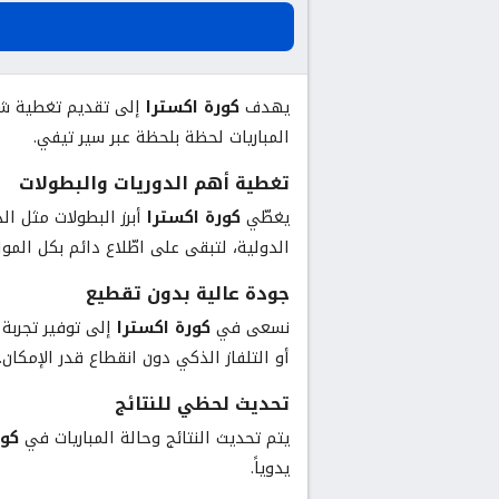
عن كورة اكسترا لبث مباريات 
يهدف
كورة اكسترا
إلى تقديم تغطية شا
المباريات لحظة بلحظة عبر سير تيفي.
تغطية أهم الدوريات والبطولات
يغطّي
كورة اكسترا
أبرز البطولات مثل الد
الدولية، لتبقى على اطّلاع دائم بكل الم
جودة عالية بدون تقطيع
نسعى في
كورة اكسترا
إلى توفير تجربة
أو التلفاز الذكي دون انقطاع قدر الإمكان.
تحديث لحظي للنتائج
يتم تحديث النتائج وحالة المباريات في
كور
يدوياً.